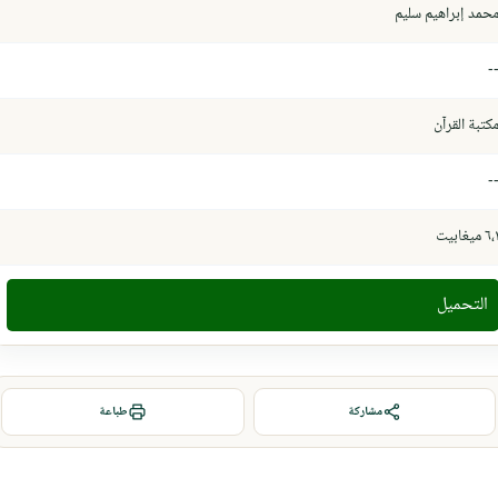
حمد إبراهيم سليم
-
كتبة القرآن
-
٦، ميغابيت
التحميل
مشاركة
طباعة