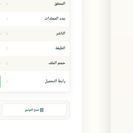
المحقق
:
م
عدد المجلدات
:
-
الناشر
:
م
الطبعة
:
-
حجم الملف
:
١
رابط التحميل
:
نسخ التوثيق