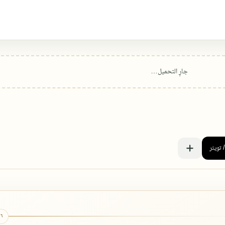
٦ كتب