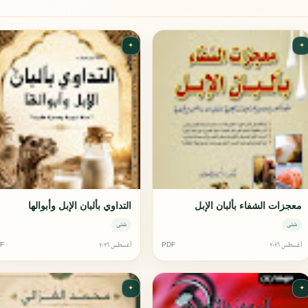
✦
✦
معجزات الشفاء بألبان الإبل
التداوي بألبان الإبل وأبوالها
شتى
شتى
أغسطس ٢٠٢٦
PDF
أغسطس ٢٠٢٦
F
✦
✦