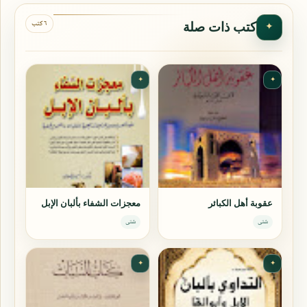
٦ كتب
كتب ذات صلة
✦
✦
✦
عقوبة أهل الكبائر
معجزات الشفاء بألبان الإبل
شتى
شتى
✦
✦