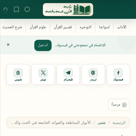
للإنضمام في مجموعتي في فيسبوك..
الدخول
فيسبوك
ثريدز
تليجرام
تويتر
شوبي
شتى
الرئيسية