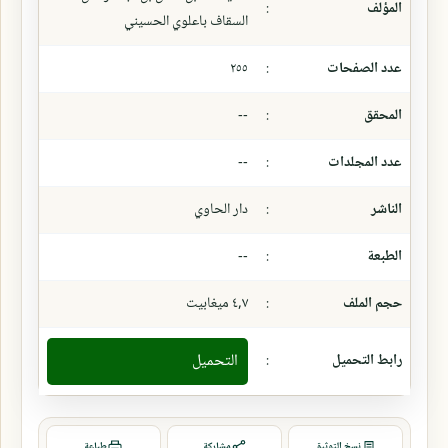
المؤلف
:
السقاف باعلوي الحسيني
عدد الصفحات
:
٢٥٥
المحقق
:
--
عدد المجلدات
:
--
الناشر
:
دار الحاوي
الطبعة
:
--
حجم الملف
:
٤,٧ ميغابيت
رابط التحميل
:
التحميل
نسخ التوثيق
مشاركة
طباعة