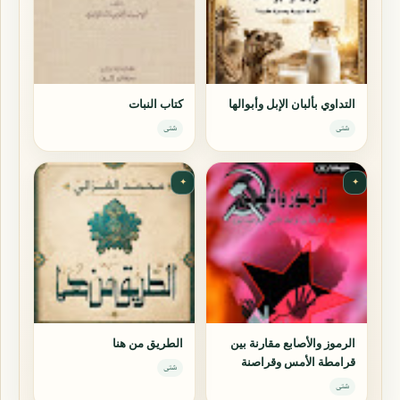
التداوي بألبان الإبل وأبوالها
كتاب النبات
شتى
شتى
✦
✦
الرموز والأصابع مقارنة بين
الطريق من هنا
قرامطة الأمس وقراصنة
شتى
اليوم
شتى