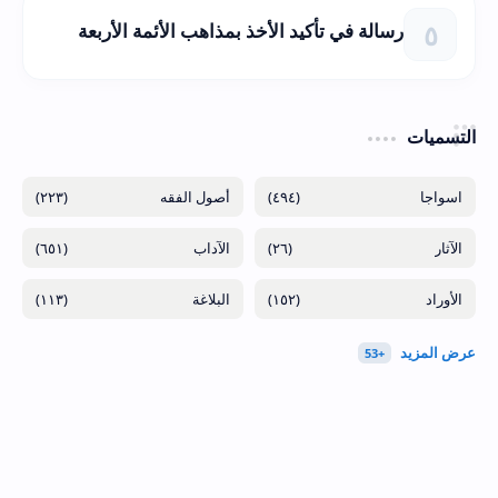
رسالة في تأكيد الأخذ بمذاهب الأئمة الأربعة
التسميات
(٢٢٣)
(٤٩٤)
(٦٥١)
(٢٦)
(١١٣)
(١٥٢)