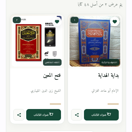
يتم عرض ٢ من أصل ٤٨ كتابا
٢
١
التصوف والتزكية
الفقه الشافعي
بداية الهداية
فتح المعين
الإمام أبو حامد الغزالي
الشيخ زين الدين المليباري
شراء الكتاب
شراء الكتاب