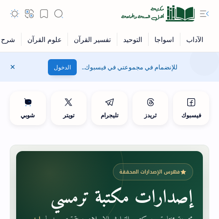
للإنضمام في مجموعتي في فيسبوك..
الدخول
فيسبوك
ثريدز
تليجرام
تويتر
شوبي
فهرس الإصدارات المحققة
إصدارات مكتبة ترمسي