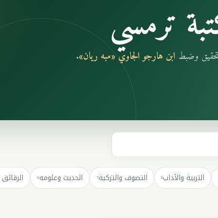
بة ترمسي
بتحقيق وضبط
ابن هارجو الجاوي «مبه ريان»
.
التربية والآداب
التصوف والتزكية
الحديث وعلومه
الرقائق 
٧
٦
٥