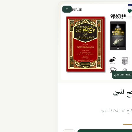
٢
لفقه الشافعي
ح المعين
شيخ زين الدين المليباري