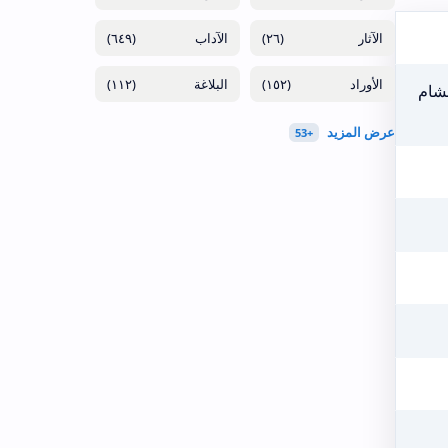
(٦٤٩)
(٢٦)
(١١٢)
(١٥٢)
هشام