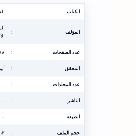
الكتاب
:
الج
الش
المؤلف
:
الأ
عدد الصفحات
:
٤٨
المحقق
:
أبو
عدد المجلدات
:
--
الناشر
:
--
الطبعة
:
--
حجم الملف
:
٤،٣ ميغ