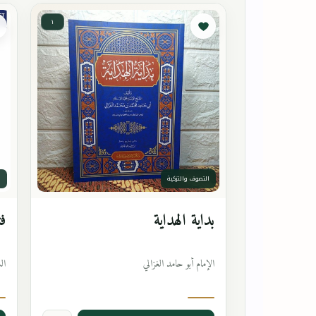
١
التصوف والتزكية
ا
بداية الهداية
فت
الإمام أبو حامد الغزالي
ال