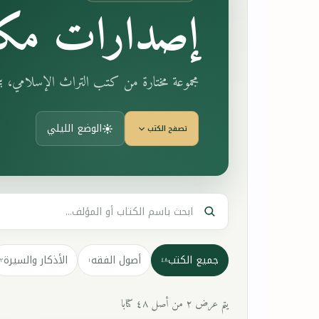
إصدارات مكت
مجموعة مختارة من كتب التراث الإسلامي، 
الوضع الليلي
تصفح الكتب
جميع الكتب
أصول الفقه
الأذكار والسيرة
٣
١
٤٨
يتم عرض ٢ من أصل ٤٨ كتابا