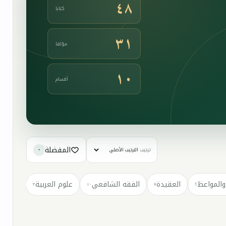
٤٨
كتابا
٣١
مؤلفا
١٠
أقسام
المفضلة
ترتيب
٠
والمواعظ
العقيدة
الفقه الشافعي
علوم العربية
كتب مت
٣
١٠
٧
٢