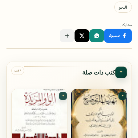
٦ كتب
كتب ذات صلة
✦
✦
✦