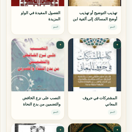
تهذيب التوضيح أو تهذيب
الفصول المفيدة في الواو
أوضح المسالك إلى ألفية ابن
المزيدة
مالك
النحو
النحو
✦
✦
المشتركات في حروف
النصب على نزع الخافض
المعاني
والتضمين من بدع النحاة
والمفسرين
النحو
النحو
✦
✦