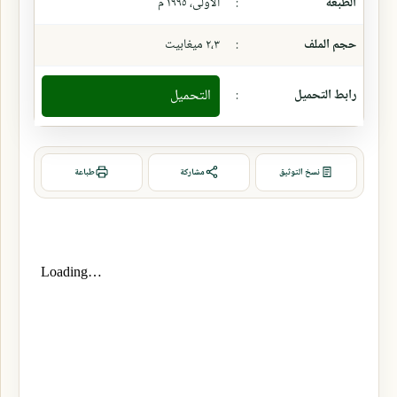
الطبعة
:
الأولى، ١٩٩٥ م
حجم الملف
:
٢،٣ ميغابيت
رابط التحميل
:
التحميل
نسخ التوثيق
مشاركة
طباعة