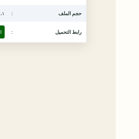
حجم الملف
:
١٩،١ م
رابط التحميل
:
ا