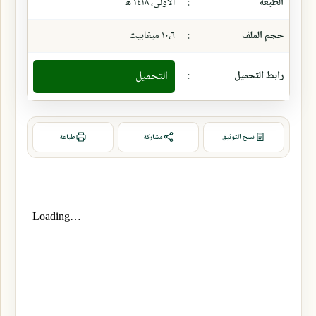
الطبعة
:
الأولى، ١٤١٨ ھ
حجم الملف
:
١٠،٦ ميغابيت
رابط التحميل
:
التحميل
نسخ التوثيق
مشاركة
طباعة