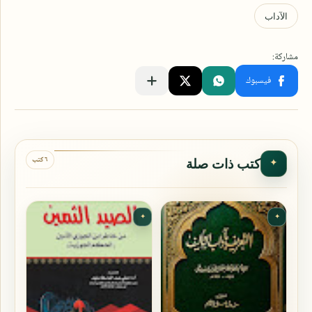
٦ كتب
كتب ذات صلة
✦
✦
✦