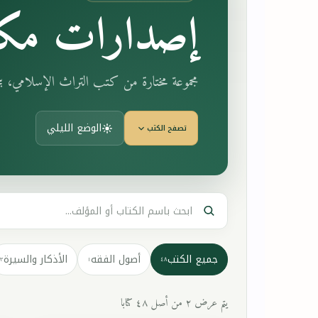
إصدارات مكت
مجموعة مختارة من كتب التراث الإسلامي، 
الوضع الليلي
تصفح الكتب
جميع الكتب
أصول الفقه
الأذكار والسيرة
٣
١
٤٨
يتم عرض ٢ من أصل ٤٨ كتابا