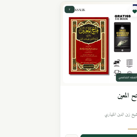
٢
لفقه الشافعي
ح المعين
شيخ زين الدين المليباري