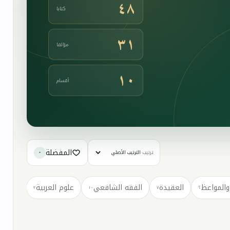
٤٨
كتابا
٣١
مؤلفا
١٠
أقسام
المفضلة
ترتيب
٠
والمواعظ
العقيدة
الفقه الشافعي
علوم العربية
كتب مت
٣
١٠
٧
٢