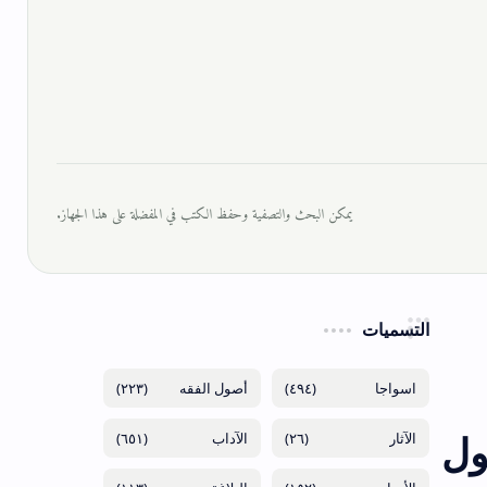
يمكن البحث والتصفية وحفظ الكتب في المفضلة على هذا الجهاز.
التسميات
(٢٢٣)
(٤٩٤)
ول
(٦٥١)
(٢٦)