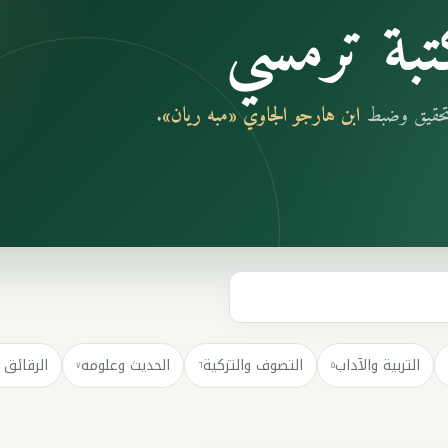
بة ترمسي
بتحقيق وضبط
ابن هارجو الجاوي «مبه ريان»
.
التربية والآداب
التصوف والتزكية
الحديث وعلومه
الرقائق 
٧
٦
٥