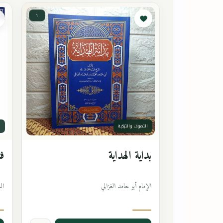
١
التصوف والتزكية
ا
بداية الهداية
فت
الإمام أبو حامد الغزالي
ال