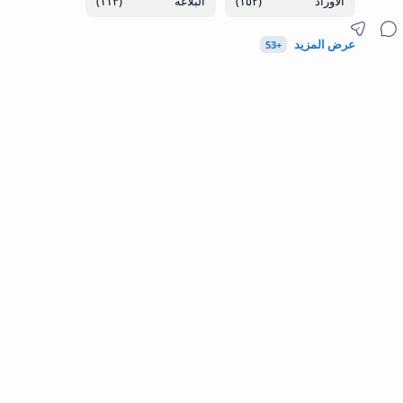
(١١٣)
(١٥٢)