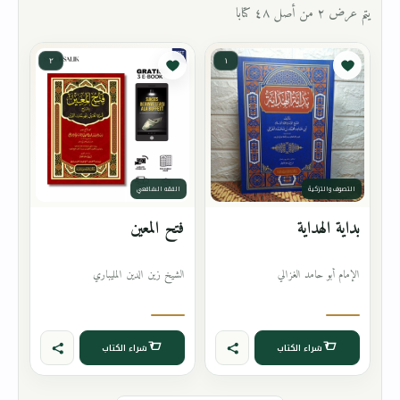
يتم عرض ٢ من أصل ٤٨ كتابا
٢
١
التصوف والتزكية
الفقه الشافعي
بداية الهداية
فتح المعين
الإمام أبو حامد الغزالي
الشيخ زين الدين المليباري
شراء الكتاب
شراء الكتاب