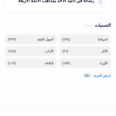
رسالة في تأكيد الأخذ بمذاهب الأئمة الأربعة
التسميات
(٢٢٣)
(٤٩٤)
(٦٤٩)
(٢٦)
(١١٢)
(١٥٢)