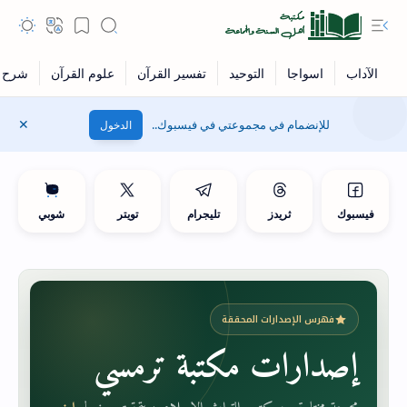
للإنضمام في مجموعتي في فيسبوك..
الدخول
فيسبوك
ثريدز
تليجرام
تويتر
شوبي
فهرس الإصدارات المحققة
إصدارات مكتبة ترمسي