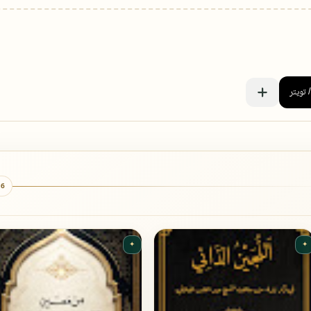
6 كتب
✦
✦