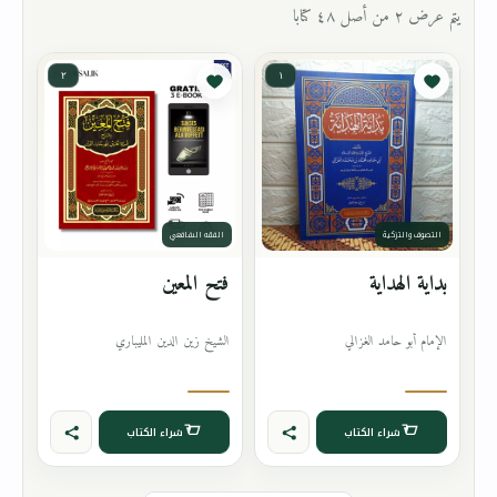
يتم عرض ٢ من أصل ٤٨ كتابا
٢
١
التصوف والتزكية
الفقه الشافعي
بداية الهداية
فتح المعين
الإمام أبو حامد الغزالي
الشيخ زين الدين المليباري
شراء الكتاب
شراء الكتاب