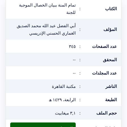
تمام المنة ببيان الخصال الموجبة
الكتاب
:
للجنة
أبي الفضل عبد الله محمد الصديق
المؤلف
:
الغماري الحسني الإدريسي
عدد الصفحات
:
٣٤٥
المحقق
:
--
عدد المجلدات
:
--
الناشر
:
مكتبة القاهرة
الطبعة
:
الرابعة، ١٤٢٩ ھ
حجم الملف
:
٣,١ ميغابيت