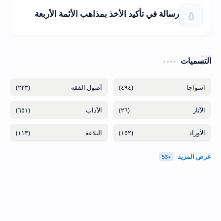
رسالة في تأكيد الأخذ بمذاهب الأئمة الأربعة
التسميات
(٢٢٣)
(٤٩٤)
(٦٥١)
(٢٦)
(١١٣)
(١٥٢)