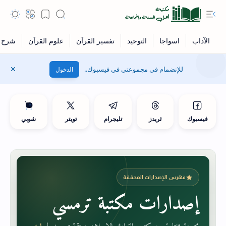
للإنضمام في مجموعتي في فيسبوك..
الدخول
فيسبوك
ثريدز
تليجرام
تويتر
شوبي
فهرس الإصدارات المحققة
إصدارات مكتبة ترمسي