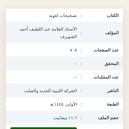
الكتاب
:
تصحيحات لغوية
الأستاذ العلامة عبد اللطيف أحمد
المؤلف
:
الشويرف
عدد الصفحات
:
٧٠٥
المحقق
:
--
عدد المجلدات
:
--
الناشر
:
الشركة الليبية للحديد والصلب
الطبعة
:
الأولى، ١٤٤٥ ھ
حجم الملف
:
١١،٦ ميغابيت