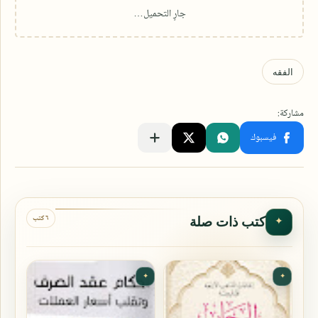
٦ كتب
كتب ذات صلة
✦
✦
✦