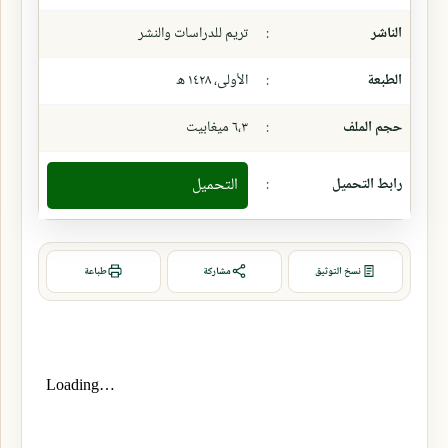
الناشر
:
تريم للدراسات والنشر
الطبعة
:
الأولى، ١٤٢٨ ھ
حجم الملف
:
٦،٣ ميغابيت
رابط التحميل
:
التحميل
نسخ التوثيق
مشاركة
طباعة