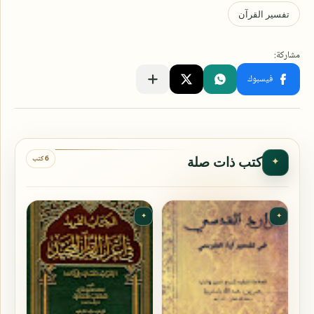
6 كتب
كتب ذات صلة
✦
✦
✦