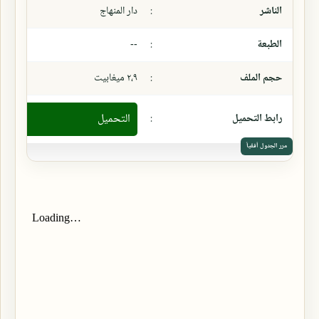
الناشر
:
دار المنهاج
الطبعة
:
--
حجم الملف
:
٢،٩ ميغابيت
رابط التحميل
:
التحميل