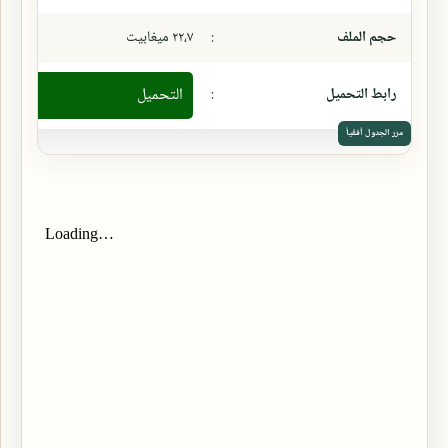
حجم الملف
:
٢٢،٧ ميغابيت
رابط التحميل
:
التحميل