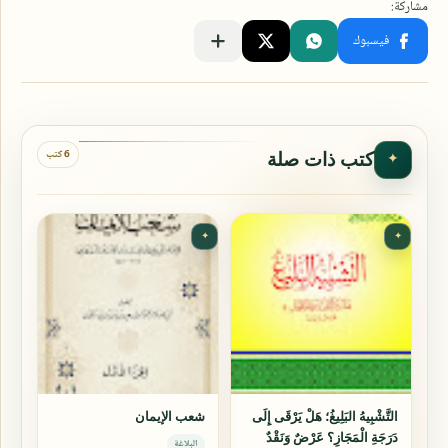
6 كتب
كتب ذات صلة
✦
✦
✦
التَّشْبِيهُ البَلِيغُ؛ هَلْ يَرْقَى إِلَى
شعب الإيمان
دَرَجَةِ الْمَجَازِ؟ عَرْضٌ وَنَقْدٌ
البلاغة