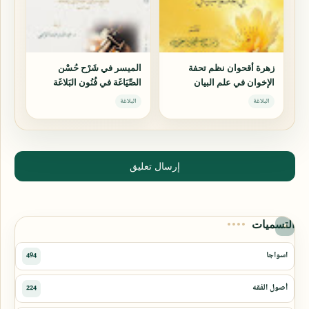
زهرة أقحوان نظم تحفة
الميسر في شَرْح حُسْن
الإخوان في علم البيان
الصِّيَاغَة في فُنُون البَلاغَة
البلاغة
البلاغة
إرسال تعليق
التسميات