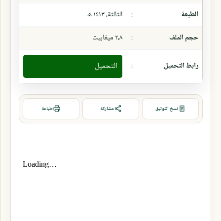
الطبعة
:
الثالثة، ١٤١٣ ھ
حجم الملف
:
٢،٨ ميغابيت
رابط التحميل
:
التحميل
نسخ التوثيق
مشاركة
طباعة