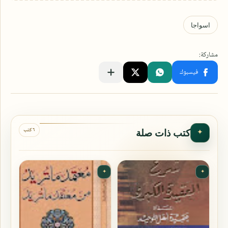
٦ كتب
كتب ذات صلة
✦
✦
✦