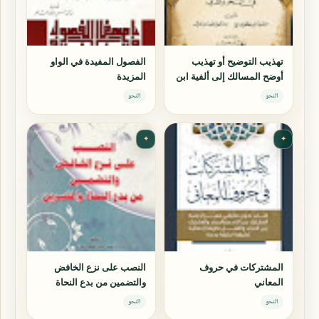
تهذيب التوضيح أو تهذيب
الفصول المفيدة في الواو
أوضح المسالك إلى ألفية ابن
المزيدة
مالك
النحو
النحو
✦
✦
المشتركات في حروف
النصب على نزع الخافض
المعاني
والتضمين من بدع النحاة
والمفسرين
النحو
النحو