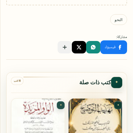
6 كتب
كتب ذات صلة
✦
✦
✦