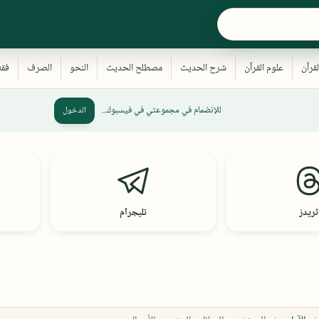
للإنضمام في مجموعتي في فيسبوك..
الدخول
ثريدز
تليجرام