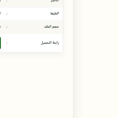
الناشر
:
د
الطبعة
:
ال
حجم الملف
:
٤،٨
رابط التحميل
: