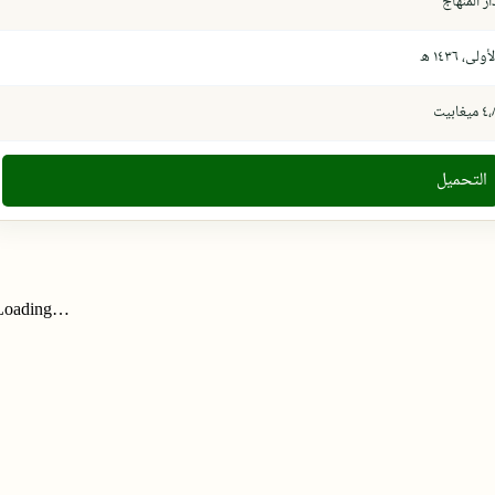
ار المنهاج
أولى، ١٤٣٦ ھ
 ميغابيت
التحميل