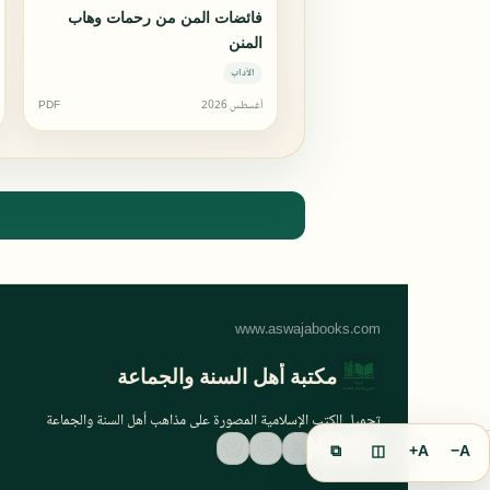
فائضات المن من رحمات وهاب
المنن
الآداب
أغسطس 2026
PDF
مكتبة أهل السنة والجماعة
تحميل الكتب الإسلامية المصورة على مذاهب أهل السنة والجماعة
⧉
◫
A+
A−