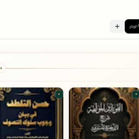
6 كتب
✦
✦