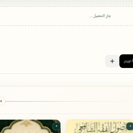
6 كتب
✦
✦