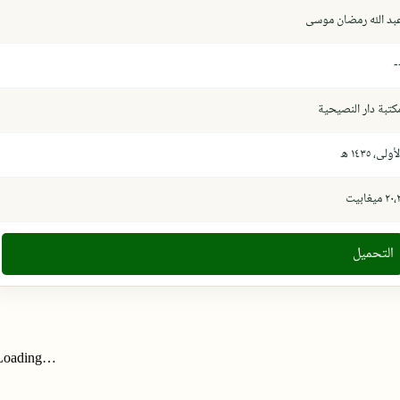
بد الله رمضان موسى
-
كتبة دار النصيحية
أولى، ١٤٣٥ ھ
٢٠ ميغابيت
التحميل