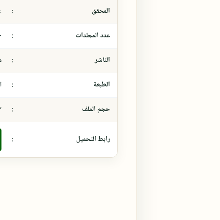
المحقق
:
ع
عدد المجلدات
:
-
الناشر
:
م
الطبعة
:
ال
حجم الملف
:
،٣
رابط التحميل
: