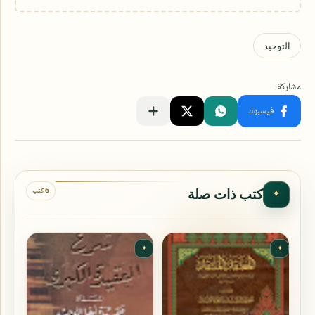
6 كتب
كتب ذات صلة
✦
✦
✦