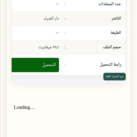
عدد المجلدات
:
--
الناشر
:
دار الضياء
الطبعة
:
--
حجم الملف
:
٢٨،٢ ميغابيت
رابط التحميل
:
التحميل