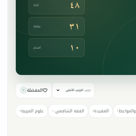
٤٨
كتابا
٣١
مؤلفا
١٠
أقسام
المفضلة
ترتيب
٠
والمواعظ
العقيدة
الفقه الشافعي
علوم العربية
كتب مت
٣
١٠
٧
٢