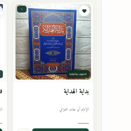
١
التصوف والتزكية
ا
بداية الهداية
فت
الإمام أبو حامد الغزالي
ال