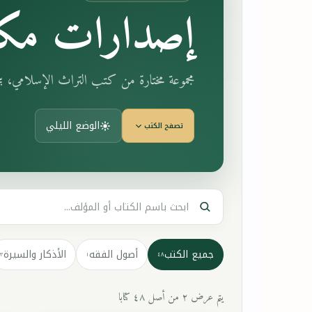
إصدارات مكت
مجموعة مختارة من كتب التراث الإسلامي، 
الوضع الليلي
تصفح الكتب
جميع الكتب
أصول الفقه
الأذكار والسيرة
٣
١
٤٨
يتم عرض ٢ من أصل ٤٨ كتابا