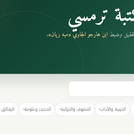
بة ترمسي
بتحقيق وضبط
ابن هارجو الجاوي «مبه ريان»
.
التربية والآداب
التصوف والتزكية
الحديث وعلومه
الرقائق 
٧
٦
٥