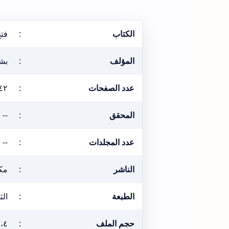
الكتاب
:
فتح
المؤلف
:
بشا
عدد الصفحات
:
٤٢
المحقق
:
--
عدد المجلدات
:
--
الناشر
:
مك
الطبعة
:
الثان
حجم الملف
:
٢،٤ ميغ