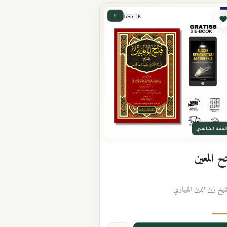
٢
لفقه الشافعي
ح المعين
شيخ زين الدين المليباري