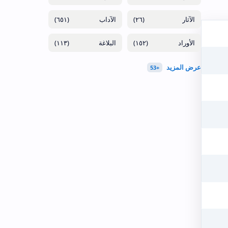
(٦٥١)
(٢٦)
(١١٣)
(١٥٢)