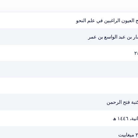
 العيون الراغبين في علم النحو
ر بن عبد الواسع بن عمر
٢
تبة فتح الرحمن
ية، ١٤٤٦ ھ
ابيت