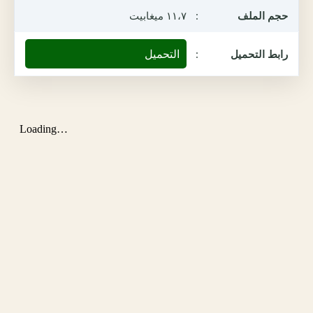
حجم الملف
:
١١،٧ ميغابيت
التحميل
رابط التحميل
: