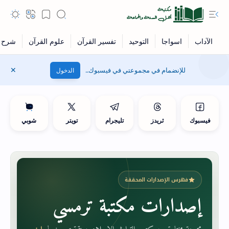
للإنضمام في مجموعتي في فيسبوك..
الدخول
فيسبوك
ثريدز
تليجرام
تويتر
شوبي
فهرس الإصدارات المحققة
إصدارات مكتبة ترمسي