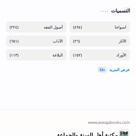
التسميات
(٢٢٤)
(٤٩٤)
(٦٥١)
(٢٦)
(١١٣)
(١٥٢)
مكتبة أهل السنة والجماعة