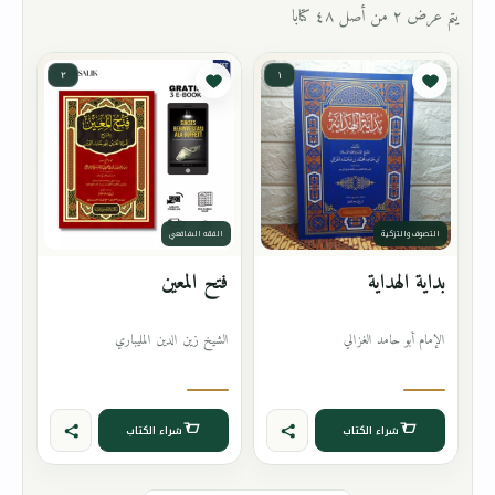
يتم عرض ٢ من أصل ٤٨ كتابا
٢
١
التصوف والتزكية
الفقه الشافعي
بداية الهداية
فتح المعين
الإمام أبو حامد الغزالي
الشيخ زين الدين المليباري
شراء الكتاب
شراء الكتاب