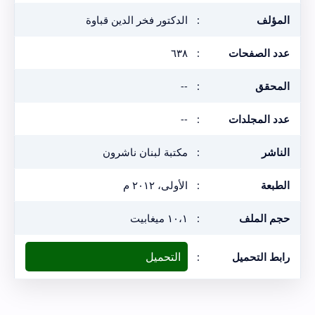
المؤلف
:
الدكتور فخر الدين قباوة
عدد الصفحات
:
٦٣٨
المحقق
:
--
عدد المجلدات
:
--
الناشر
:
مكتبة لبنان ناشرون
الطبعة
:
الأولى، ٢٠١٢ م
حجم الملف
:
١٠،١ ميغابيت
التحميل
رابط التحميل
: