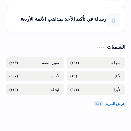
رسالة في تأكيد الأخذ بمذاهب الأئمة الأربعة
التسميات
(٢٢٣)
(٤٩٤)
(٦٥٠)
(٢٦)
(١١٣)
(١٥٢)