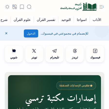
للإنضمام في مجموعتي في فيسبوك..
الدخول
فيسبوك
ثريدز
تليجرام
تويتر
شوبي
فهرس الإصدارات المحققة
إصدارات مكتبة ترمسي