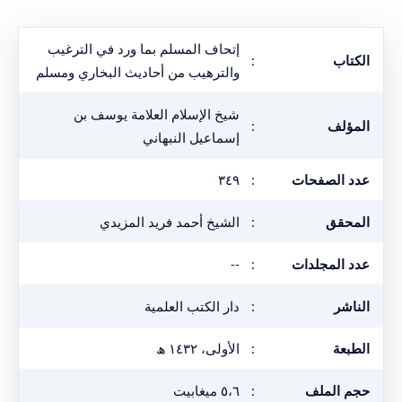
إتحاف المسلم بما ورد في الترغيب
الكتاب
:
والترهيب من أحاديث البخاري ومسلم
شيخ الإسلام العلامة يوسف بن
المؤلف
:
إسماعيل النبهاني
عدد الصفحات
:
٣٤٩
المحقق
:
الشيخ أحمد فريد المزيدي
عدد المجلدات
:
--
الناشر
:
دار الكتب العلمية
الطبعة
:
الأولى، ١٤٣٢ ھ
حجم الملف
:
٥،٦ ميغابيت