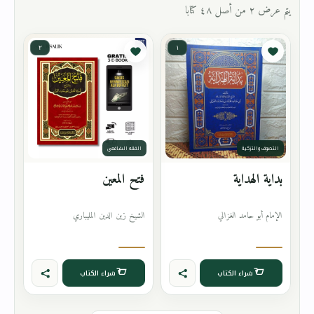
يتم عرض ٢ من أصل ٤٨ كتابا
٢
١
التصوف والتزكية
الفقه الشافعي
بداية الهداية
فتح المعين
الإمام أبو حامد الغزالي
الشيخ زين الدين المليباري
شراء الكتاب
شراء الكتاب