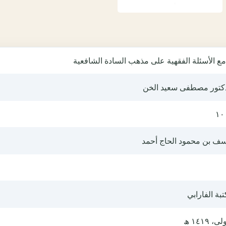
ع الأسئلة الفقهية على مذهب السادة الشافعية
دكتور مصطفى سعيد الخن
١٠
سف بن محمود الحاج أحمد
بة الفارابي
ى، ١٤١٩ ھ