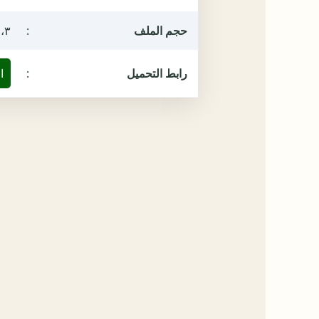
حجم الملف
:
١٢،٣ م
رابط التحميل
:
ا