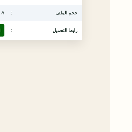
حجم الملف
:
١٥،٩ م
رابط التحميل
:
ا