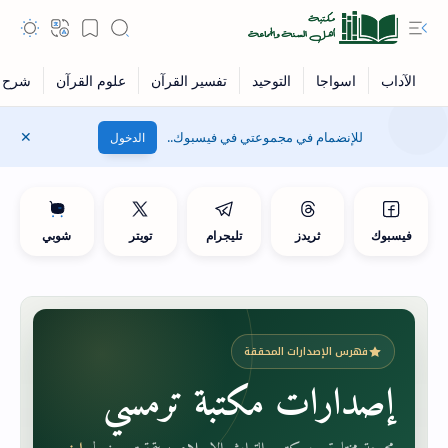
للإنضمام في مجموعتي في فيسبوك..
الدخول
فيسبوك
ثريدز
تليجرام
تويتر
شوبي
فهرس الإصدارات المحققة
إصدارات مكتبة ترمسي