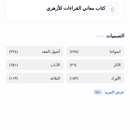
كتاب معاني القراءات للأزهري
التسميات
(٢٢٤)
(٤٩٤)
(٦٥١)
(٢٦)
(١١٣)
(١٥٢)