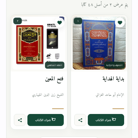
يتم عرض ٢ من أصل ٤٨ كتابا
٢
١
التصوف والتزكية
الفقه الشافعي
بداية الهداية
فتح المعين
الإمام أبو حامد الغزالي
الشيخ زين الدين المليباري
شراء الكتاب
شراء الكتاب