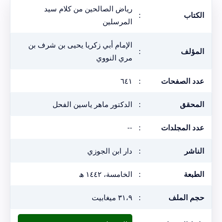
رياض الصالحين من كلام سيد
الكتاب
:
المرسلين
الإمام أبي زكريا يحيى بن شرف بن
المؤلف
:
مري النووي
عدد الصفحات
:
٦٤١
المحقق
:
الدكتور ماهر ياسين الفحل
عدد المجلدات
:
--
الناشر
:
دار ابن الجوزي
الطبعة
:
الخامسة، ١٤٤٢ ھ
حجم الملف
:
٣١،٩ ميغابيت