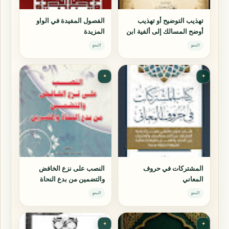
تهذيب التوضيح أو تهذيب
الفصول المفيدة في الواو
أوضح المسالك إلى ألفية ابن
المزيدة
مالك
النحو
النحو
✦
✦
المشتركات في حروف
النصب على نزع الخافض
المعاني
والتضمين من بدع النحاة
والمفسرين
النحو
النحو
✦
✦