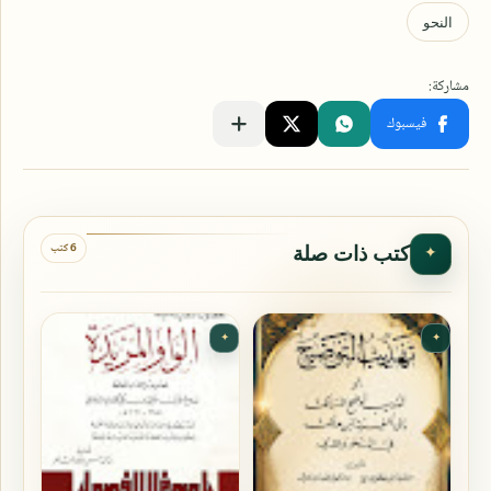
6 كتب
كتب ذات صلة
✦
✦
✦