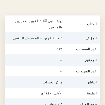
رؤية النبي ﷺ يقظة بين المجيزين
الكتاب
:
والمانعين
المؤلف
:
عبد الفتاح بن صالح قديش اليافعي
عدد الصفحات
:
١٢٥
المحقق
:
--
عدد المجلدات
:
--
الناشر
:
مركز الخيرات
الطبعة
:
الأولى، ١٤٤٠ ھ
حجم الملف
:
٢،٦ ميغابيت