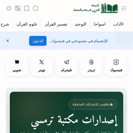
للإنضمام في مجموعتي في فيسبوك..
الدخول
فيسبوك
ثريدز
تليجرام
تويتر
شوبي
فهرس الإصدارات المحققة
إصدارات مكتبة ترمسي