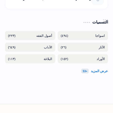
التسميات
(٢٢٣)
(٤٩٤)
(٦٤٩)
(٢٦)
(١١٣)
(١٥٢)