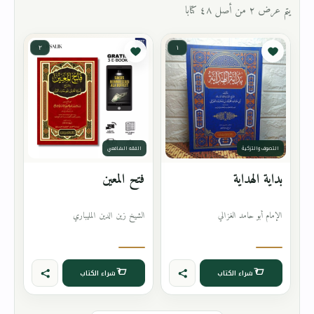
يتم عرض ٢ من أصل ٤٨ كتابا
٢
١
التصوف والتزكية
الفقه الشافعي
بداية الهداية
فتح المعين
الإمام أبو حامد الغزالي
الشيخ زين الدين المليباري
شراء الكتاب
شراء الكتاب