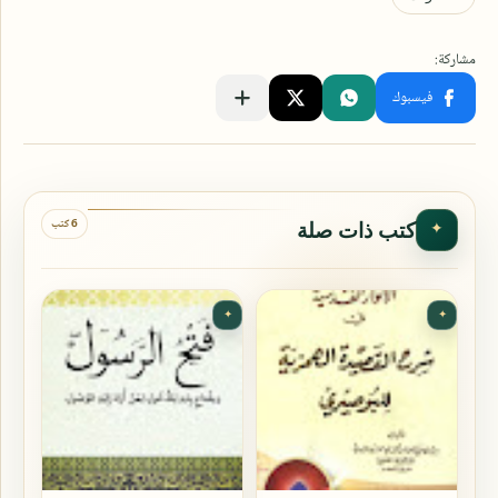
6 كتب
كتب ذات صلة
✦
✦
✦