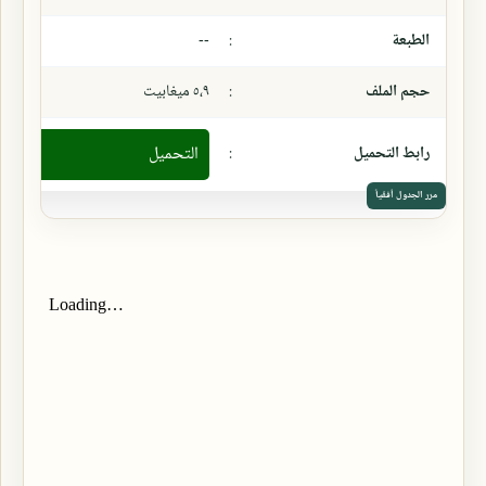
الطبعة
:
--
حجم الملف
:
٥،٩ ميغابيت
رابط التحميل
:
التحميل