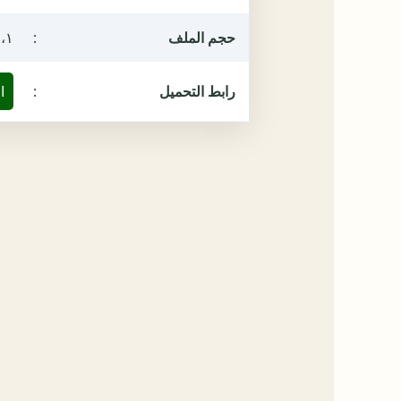
حجم الملف
:
٤،١ ميغ
رابط التحميل
:
ا