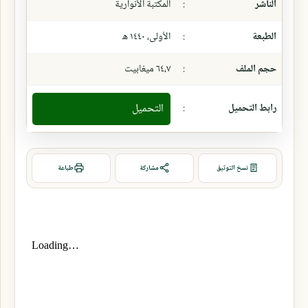
الناشر
:
المكتبة الأنوارية
الطبعة
:
الأولى، ١٤٤٠ ھ
حجم الملف
:
٦٤،٧ ميغابيت
رابط التحميل
:
التحميل
نسخ التوثيق
مشاركة
طباعة