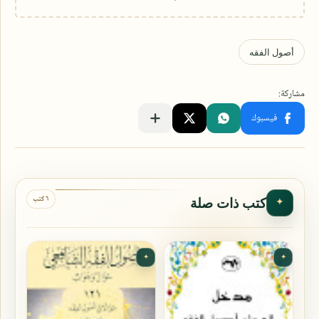
٦ كتب
كتب ذات صلة
✦
✦
✦