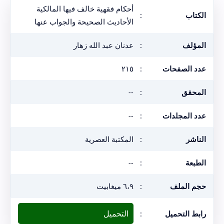
أحكام فقهية خالف فيها المالكية
الكتاب
:
الأحاديث الصحيحة والجواب عنها
المؤلف
:
عدنان عبد الله زهار
عدد الصفحات
:
٢١٥
المحقق
:
--
عدد المجلدات
:
--
الناشر
:
المكتبة العصرية
الطبعة
:
--
حجم الملف
:
٦،٩ ميغابيت
التحميل
رابط التحميل
: