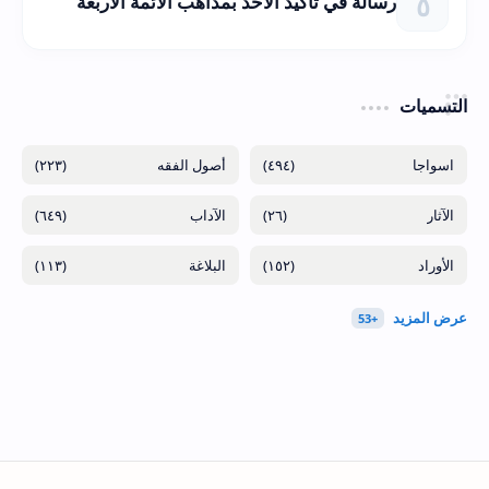
رسالة في تأكيد الأخذ بمذاهب الأئمة الأربعة
التسميات
(٢٢٣)
(٤٩٤)
(٦٤٩)
(٢٦)
(١١٣)
(١٥٢)