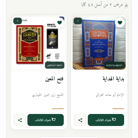
يتم عرض ٢ من أصل ٤٨ كتابا
٢
١
التصوف والتزكية
الفقه الشافعي
بداية الهداية
فتح المعين
الإمام أبو حامد الغزالي
الشيخ زين الدين المليباري
شراء الكتاب
شراء الكتاب