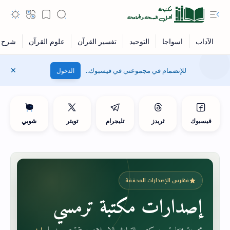
للإنضمام في مجموعتي في فيسبوك..
الدخول
فيسبوك
ثريدز
تليجرام
تويتر
شوبي
فهرس الإصدارات المحققة
إصدارات مكتبة ترمسي