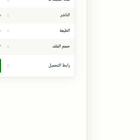
الناشر
:
د
الطبعة
:
-
حجم الملف
:
٣ مي
رابط التحميل
: