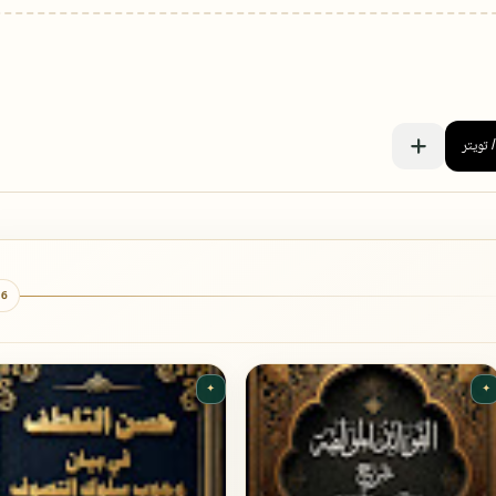
6 كتب
✦
✦