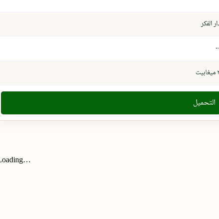
ار الفكر
-
غابيت
التحميل