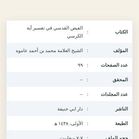
الفيض القدسي في تفسير آية
الكتاب
:
الكرسي
المؤلف
:
الشيخ العلامة محمد بن أحمد عاموه
عدد الصفحات
:
٩٩
المحقق
:
--
عدد المجلدات
:
--
الناشر
:
دار ابي حنيفة
الطبعة
:
الأولى، ١٤٣٨ ھ
حجم الملف
:
٧،٧ ميغابيت