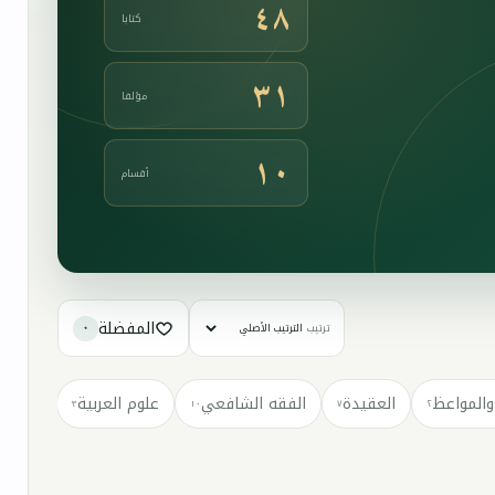
٤٨
كتابا
٣١
مؤلفا
١٠
أقسام
المفضلة
ترتيب
٠
والمواعظ
العقيدة
الفقه الشافعي
علوم العربية
كتب مت
٣
١٠
٧
٢