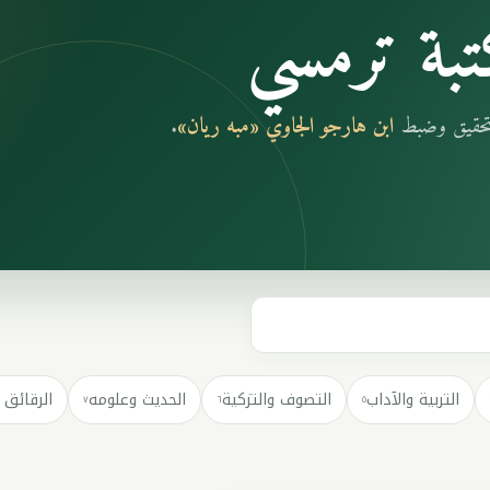
بة ترمسي
بتحقيق وضبط
ابن هارجو الجاوي «مبه ريان»
.
التربية والآداب
التصوف والتزكية
الحديث وعلومه
الرقائق 
٧
٦
٥