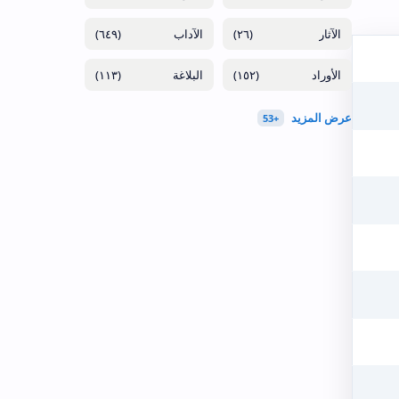
(٦٤٩)
(٢٦)
(١١٣)
(١٥٢)