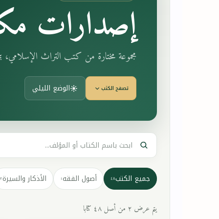
إصدارات مكت
مجموعة مختارة من كتب التراث الإسلامي، 
الوضع الليلي
تصفح الكتب
جميع الكتب
أصول الفقه
الأذكار والسيرة
٣
١
٤٨
يتم عرض ٢ من أصل ٤٨ كتابا