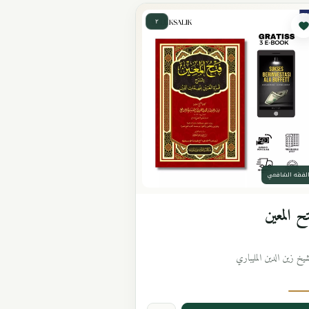
٢
لفقه الشافعي
ح المعين
شيخ زين الدين المليباري