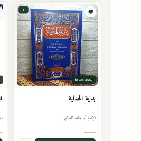
١
التصوف والتزكية
ا
بداية الهداية
فت
الإمام أبو حامد الغزالي
ال