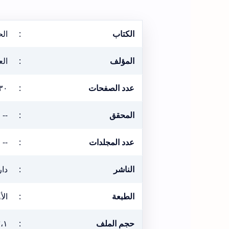
الكتاب
:
الح
المؤلف
:
الع
عدد الصفحات
:
٣٠
المحقق
:
--
عدد المجلدات
:
--
الناشر
:
دار
الطبعة
:
الأول
حجم الملف
:
٣،١ ميغ