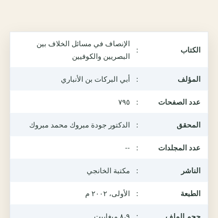
الإنصاف في مسائل الخلاف بين
الكتاب
:
البصريين والكوفيين
المؤلف
:
أبي البركات بن الأنباري
عدد الصفحات
:
٧٩٥
المحقق
:
الدكتور جودة مبروك محمد مبروك
عدد المجلدات
:
--
الناشر
:
مكتبة الخانجي
الطبعة
:
الأولى، ٢٠٠٢ م
حجم الملف
:
٨،٩ ميغابيت