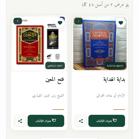
يتم عرض ٢ من أصل ٤٨ كتابا
٢
١
التصوف والتزكية
الفقه الشافعي
بداية الهداية
فتح المعين
الإمام أبو حامد الغزالي
الشيخ زين الدين المليباري
شراء الكتاب
شراء الكتاب