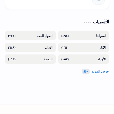
التسميات
(٢٢٣)
(٤٩٤)
(٦٤٩)
(٢٦)
(١١٣)
(١٥٢)