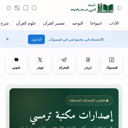
للإنضمام في مجموعتي في فيسبوك..
الدخول
فيسبوك
ثريدز
تليجرام
تويتر
شوبي
فهرس الإصدارات المحققة
إصدارات مكتبة ترمسي