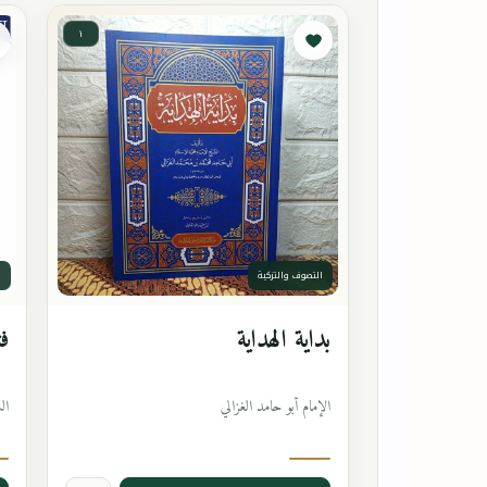
١
التصوف والتزكية
ا
بداية الهداية
فت
الإمام أبو حامد الغزالي
ال