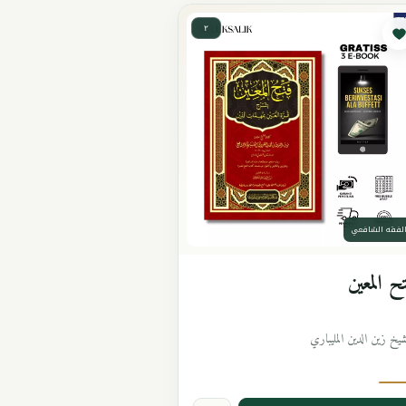
٢
لفقه الشافعي
ح المعين
شيخ زين الدين المليباري