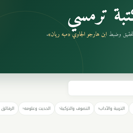
بة ترمسي
بتحقيق وضبط
ابن هارجو الجاوي «مبه ريان»
.
التربية والآداب
التصوف والتزكية
الحديث وعلومه
الرقائق 
٧
٦
٥