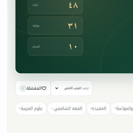
٤٨
كتابا
٣١
مؤلفا
١٠
أقسام
المفضلة
ترتيب
٠
والمواعظ
العقيدة
الفقه الشافعي
علوم العربية
كتب مت
٣
١٠
٧
٢