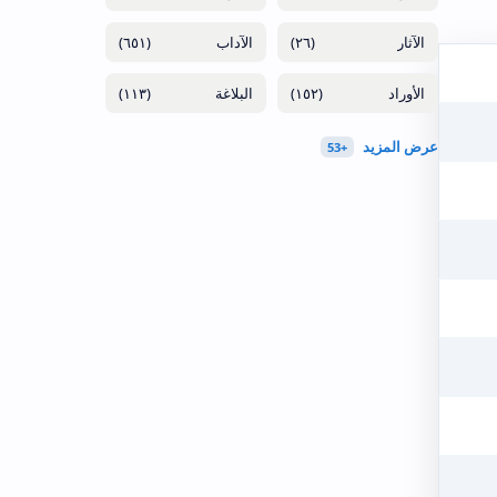
(٦٥١)
(٢٦)
(١١٣)
(١٥٢)