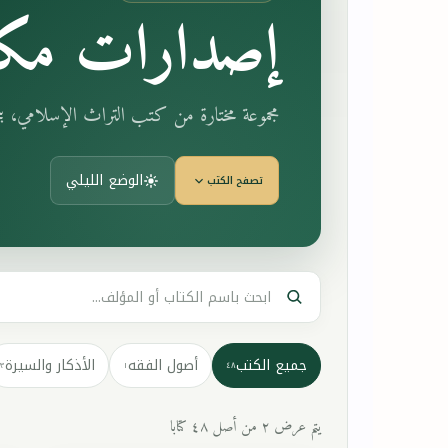
إصدارات مكت
مجموعة مختارة من كتب التراث الإسلامي، 
الوضع الليلي
تصفح الكتب
جميع الكتب
أصول الفقه
الأذكار والسيرة
٣
١
٤٨
يتم عرض ٢ من أصل ٤٨ كتابا