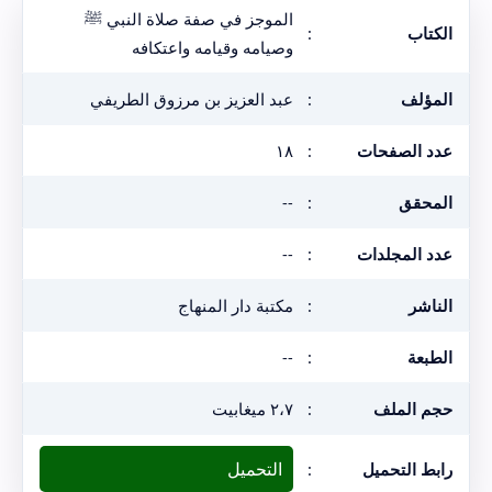
الموجز في صفة صلاة النبي ﷺ
الكتاب
:
وصيامه وقيامه واعتكافه
المؤلف
:
عبد العزيز بن مرزوق الطريفي
عدد الصفحات
:
١٨
المحقق
:
--
عدد المجلدات
:
--
الناشر
:
مكتبة دار المنهاج
الطبعة
:
--
حجم الملف
:
٢،٧ ميغابيت
التحميل
رابط التحميل
: