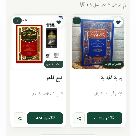
يتم عرض ٢ من أصل ٤٨ كتابا
٢
١
التصوف والتزكية
الفقه الشافعي
بداية الهداية
فتح المعين
الإمام أبو حامد الغزالي
الشيخ زين الدين المليباري
شراء الكتاب
شراء الكتاب