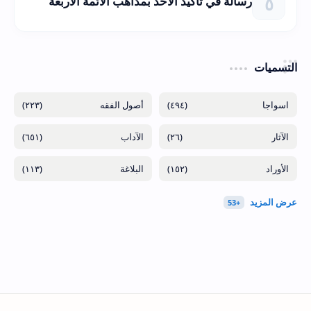
رسالة في تأكيد الأخذ بمذاهب الأئمة الأربعة
التسميات
(٢٢٣)
(٤٩٤)
(٦٥١)
(٢٦)
(١١٣)
(١٥٢)