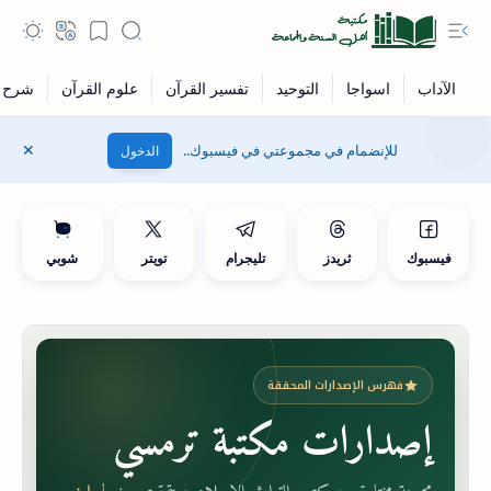
للإنضمام في مجموعتي في فيسبوك..
الدخول
فيسبوك
ثريدز
تليجرام
تويتر
شوبي
فهرس الإصدارات المحققة
إصدارات مكتبة ترمسي