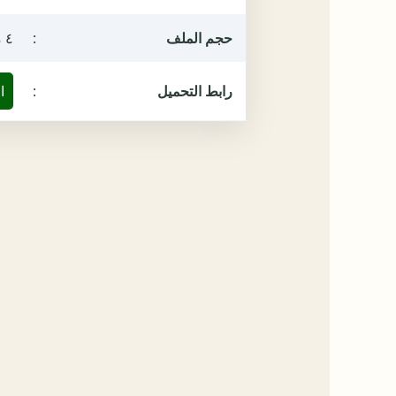
حجم الملف
:
٤ ميغابيت
رابط التحميل
:
ا