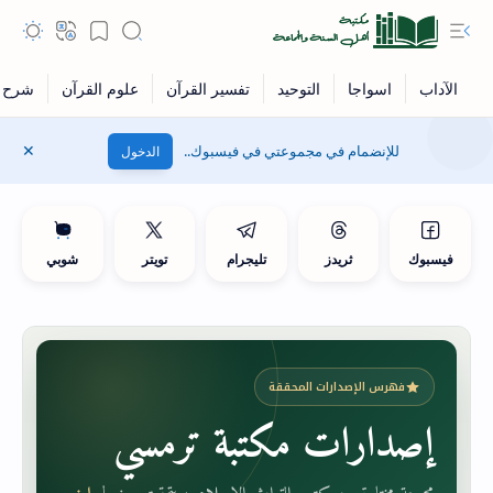
للإنضمام في مجموعتي في فيسبوك..
الدخول
فيسبوك
ثريدز
تليجرام
تويتر
شوبي
فهرس الإصدارات المحققة
إصدارات مكتبة ترمسي