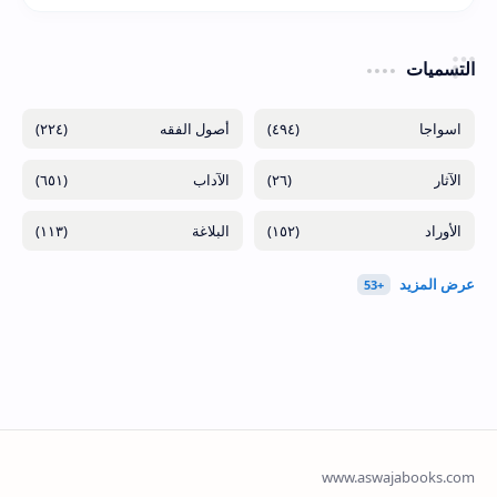
التسميات
(٢٢٤)
(٤٩٤)
(٦٥١)
(٢٦)
(١١٣)
(١٥٢)