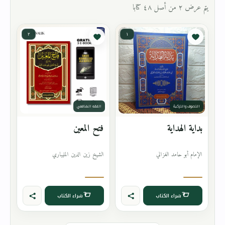
يتم عرض ٢ من أصل ٤٨ كتابا
٢
١
التصوف والتزكية
الفقه الشافعي
بداية الهداية
فتح المعين
الإمام أبو حامد الغزالي
الشيخ زين الدين المليباري
شراء الكتاب
شراء الكتاب