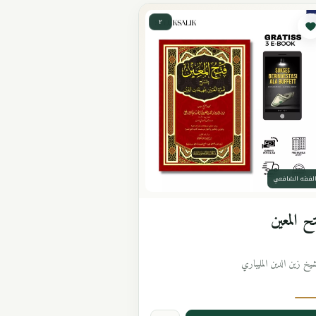
٢
لفقه الشافعي
ح المعين
شيخ زين الدين المليباري