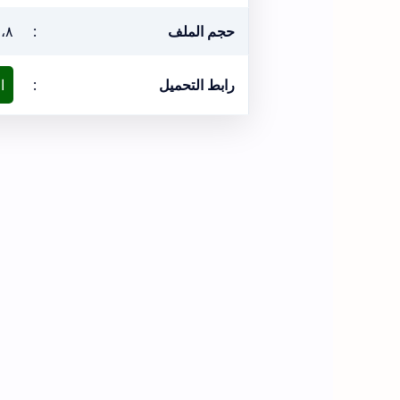
حجم الملف
:
١،٨ ميغ
رابط التحميل
:
ا