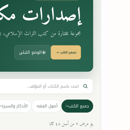
إصدارات مكت
مجموعة مختارة من كتب التراث الإسلامي، 
الوضع الليلي
تصفح الكتب
جميع الكتب
أصول الفقه
الأذكار والسيرة
٣
١
٤٨
يتم عرض ٢ من أصل ٤٨ كتابا