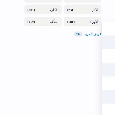
(٦٥١)
(٢٦)
(١١٣)
(١٥٢)