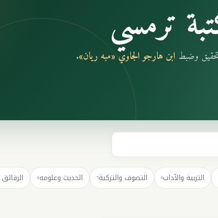
بة ترمسي
بتحقيق وضبط
ابن هارجو الجاوي «مبه ريان»
.
التربية والآداب
التصوف والتزكية
الحديث وعلومه
الرقائق 
٧
٦
٥