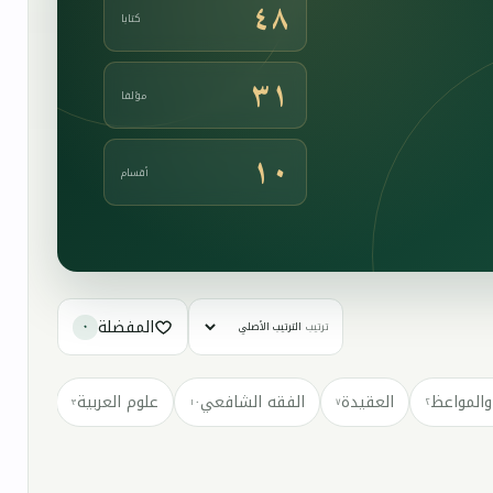
٤٨
كتابا
٣١
مؤلفا
١٠
أقسام
المفضلة
ترتيب
٠
والمواعظ
العقيدة
الفقه الشافعي
علوم العربية
كتب مت
٣
١٠
٧
٢