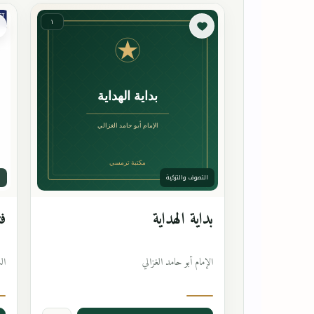
١
التصوف والتزكية
ا
بداية الهداية
فت
الإمام أبو حامد الغزالي
ال