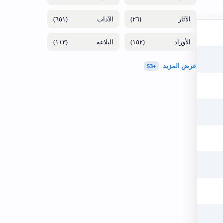
(٦٥١)
(٢٦)
(١١٣)
(١٥٢)