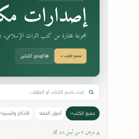
إصدارات مكت
مجموعة مختارة من كتب التراث الإسلامي، 
الوضع الليلي
تصفح الكتب
جميع الكتب
أصول الفقه
الأذكار والسيرة
٣
١
٤٨
يتم عرض ٢ من أصل ٤٨ كتابا