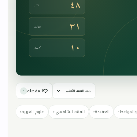
٤٨
كتابا
٣١
مؤلفا
١٠
أقسام
المفضلة
ترتيب
٠
والمواعظ
العقيدة
الفقه الشافعي
علوم العربية
كتب مت
٣
١٠
٧
٢