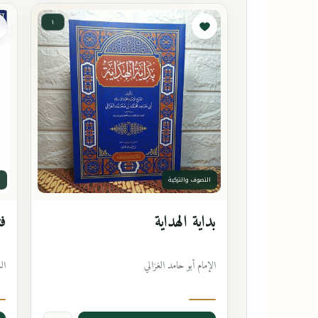
١
التصوف والتزكية
ا
بداية الهداية
فت
الإمام أبو حامد الغزالي
ال