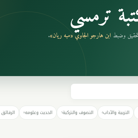
بة ترمسي
بتحقيق وضبط
ابن هارجو الجاوي «مبه ريان»
.
التربية والآداب
التصوف والتزكية
الحديث وعلومه
الرقائق 
٧
٦
٥