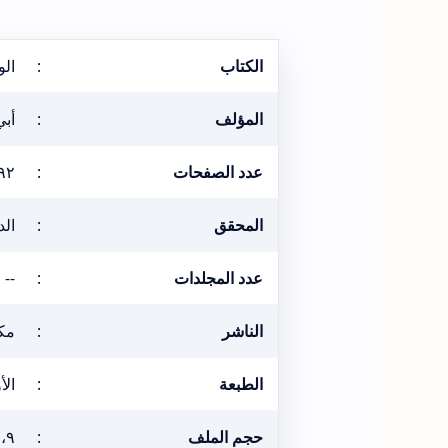
الكتاب
:
الو
المؤلف
:
أب
عدد الصفحات
:
٩٢
المحقق
:
ال
عدد المجلدات
:
--
الناشر
:
مكت
الطبعة
:
الأول
حجم الملف
:
١،٩ ميغ