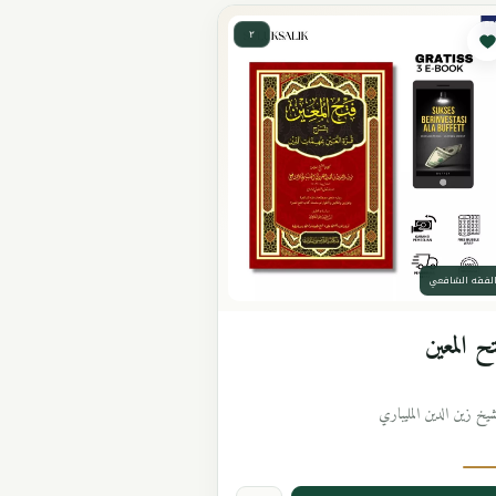
٢
لفقه الشافعي
ح المعين
شيخ زين الدين المليباري