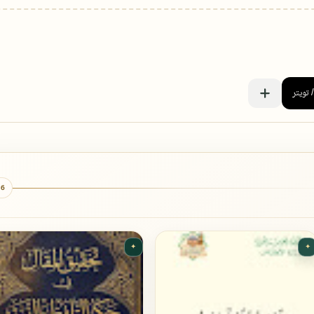
6 كتب
✦
✦