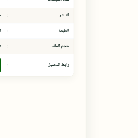
الناشر
:
د
الطبعة
:
ال
حجم الملف
:
١١ م
رابط التحميل
: