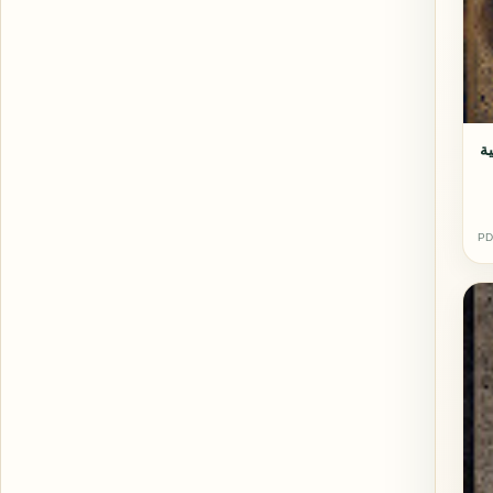
ية
PD