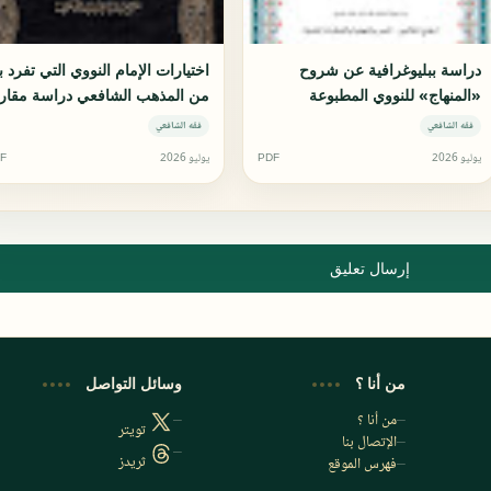
دراسة ببليوغرافية عن شروح
اختيارات الإمام النووي التي تفرد ب
«المنهاج» للنووي المطبوعة
من المذهب الشافعي دراسة مقارن
والمخطوطة والمفقودة
فقه الشافعي
فقه الشافعي
يوليو 2026
PDF
يوليو 2026
F
إرسال تعليق
من أنا ؟
وسائل التواصل
من أنا ؟
تويتر
الإتصال بنا
ثريدز
فهرس الموقع