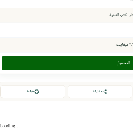
-
ار الكتب العلمية
-
٣، ميغابيت
التحميل
مشاركة
طباعة