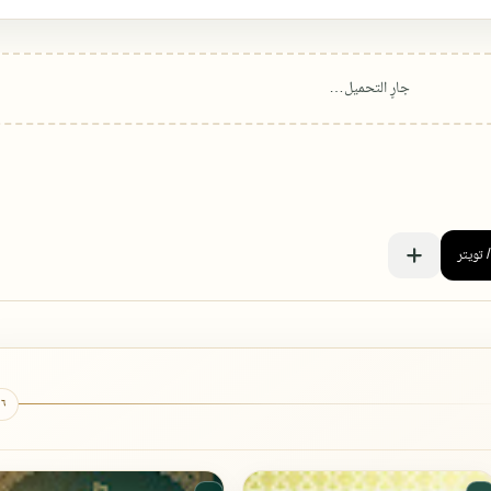
٦ كتب