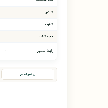
عدد المجلدات
:
-
الناشر
:
د
الطبعة
:
-
حجم الملف
:
١
رابط التحميل
:
نسخ التوثيق