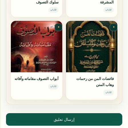
المشرفة
سلوك التصوف
الآداب
الآداب
✦
✦
فائضات المن من رحمات
أبواب التصوف مقاماته وآفاته
وهاب المنن
الآداب
الآداب
إرسال تعليق