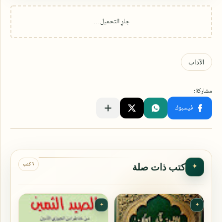
٦ كتب
كتب ذات صلة
✦
✦
✦