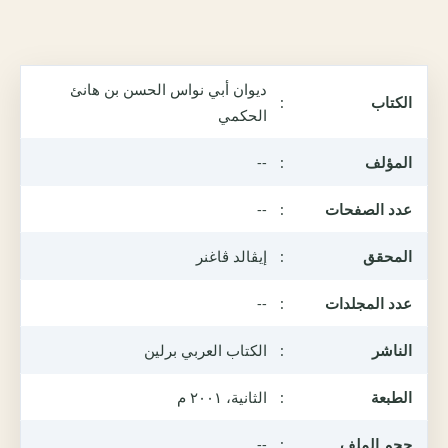
ديوان أبي نواس الحسن بن هانئ
الكتاب
:
الحكمي
المؤلف
:
--
عدد الصفحات
:
--
المحقق
:
إيڤالد ڤاغنر
عدد المجلدات
:
--
الناشر
:
الكتاب العربي برلين
الطبعة
:
الثانية، ٢٠٠١ م
حجم الملف
:
--