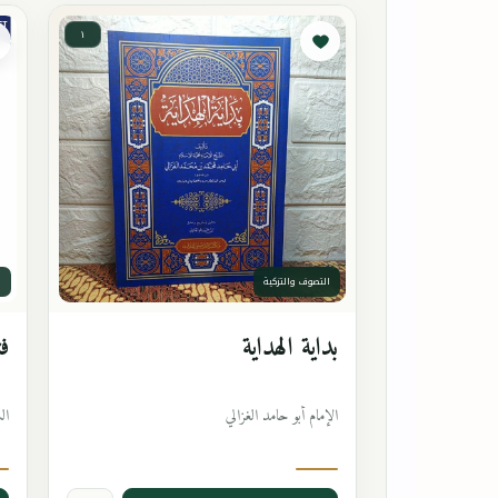
١
التصوف والتزكية
ا
بداية الهداية
فت
الإمام أبو حامد الغزالي
ال