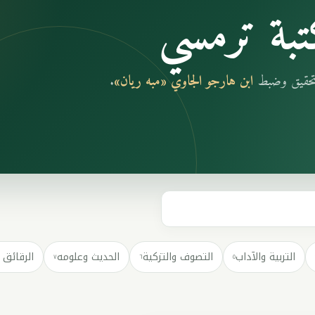
بة ترمسي
بتحقيق وضبط
ابن هارجو الجاوي «مبه ريان»
.
التربية والآداب
التصوف والتزكية
الحديث وعلومه
الرقائق 
٧
٦
٥