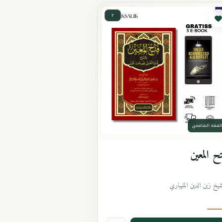
٢
لفقه الشافعي
ح المعين
شيخ زين الدين المليباري