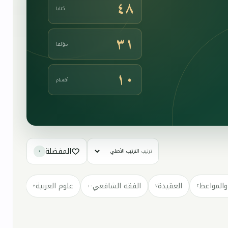
٤٨
كتابا
٣١
مؤلفا
١٠
أقسام
المفضلة
ترتيب
٠
والمواعظ
العقيدة
الفقه الشافعي
علوم العربية
كتب مت
٣
١٠
٧
٢