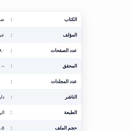
الكتاب
:
ضو
المؤلف
:
عب
عدد الصفحات
:
٨٠
المحقق
:
--
عدد المجلدات
:
الناشر
:
دار
الطبعة
:
الراب
حجم الملف
:
١٢،٥ م