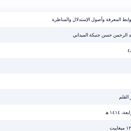
ابط المعرفة وأصول الإستدلال والمناظرة
د الرحمن حسن جنبكة الميداني
٤
 القلم
عة، ١٤١٤ ھ
يغابيت