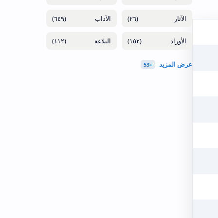
(٦٤٩)
(٢٦)
(١١٢)
(١٥٢)