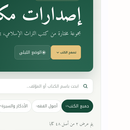
إصدارات مكت
مجموعة مختارة من كتب التراث الإسلامي، 
الوضع الليلي
تصفح الكتب
جميع الكتب
أصول الفقه
الأذكار والسيرة
٣
١
٤٨
يتم عرض ٢ من أصل ٤٨ كتابا